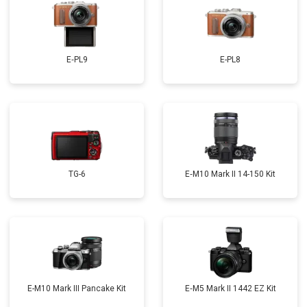
E‑PL9
E-PL8
TG-6
E‑M10 Mark II 14-150 Kit
E-M10 Mark III Pancake Kit
E‑M5 Mark II 1442 EZ Kit