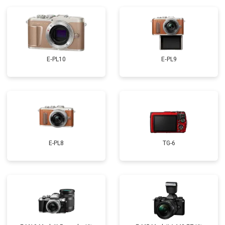
E‑PL10
E‑PL9
E-PL8
TG-6