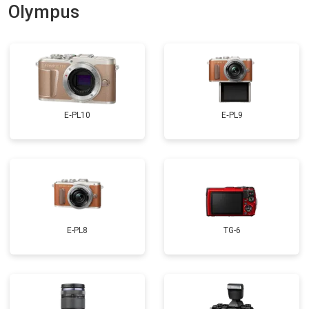
Olympus
E‑PL10
E‑PL9
E-PL8
TG-6