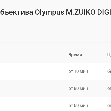
объектива Olympus M.ZUIKO DIG
Время
Ц
от 10 мин
б
от 80 мин
о
от 60 мин
о