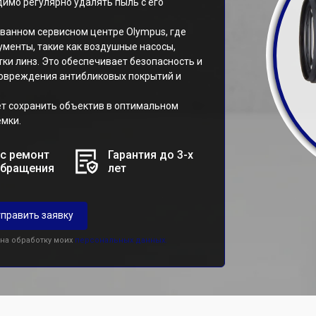
димо регулярно удалять пыль с его
ованном сервисном центре Olympus, где
менты, такие как воздушные насосы,
тки линз. Это обеспечивает безопасность и
повреждения антибликовых покрытий и
т сохранить объектив в оптимальном
ёмки.
с ремонт
Гарантия до 3-х
обращения
лет
править заявку
 на обработку моих
персональных данных.