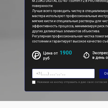
M.ZUIKO DIGITAL ED 40-150mm F2.8 PRO необхо
поверхности.
Лучше всего проводить чистку в специализир
мастера используют профессиональные инстру
мягкие кисти и специальные растворы для чис
эффективность процесса, минимизируя риск 
других деликатных элементов объектива.
Регулярная профессиональная чистка помогае
состоянии и гарантирует высокое качество съ
1900
Экспрес
Цена от
в день 
руб
От
Нажимая на кнопку отправить я даю свое согласие