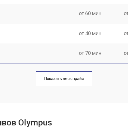
от 60 мин
о
от 40 мин
о
от 70 мин
о
лаги
от 50 мин
о
Показать весь прайс
от 50 мин
о
от 60 мин
о
ивов Olympus