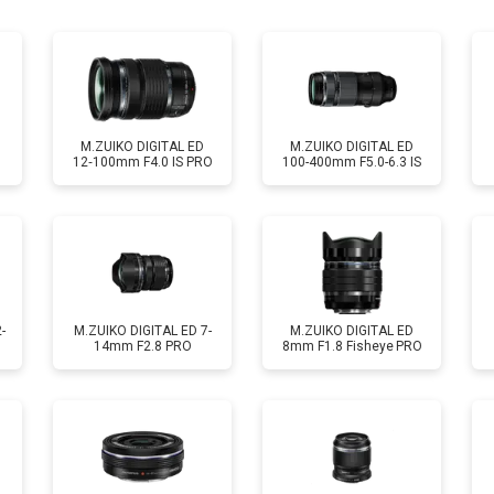
лизатора
от 60 мин
о
M.ZUIKO DIGITAL ED
M.ZUIKO DIGITAL ED
12‑100mm F4.0 IS PRO
100-400mm F5.0-6.3 IS
-
M.ZUIKO DIGITAL ED 7-
M.ZUIKO DIGITAL ED
14mm F2.8 PRO
8mm F1.8 Fisheye PRO