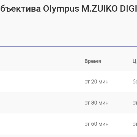
объектива Olympus M.ZUIKO DIG
Время
Ц
от 20 мин
б
от 80 мин
о
от 60 мин
о