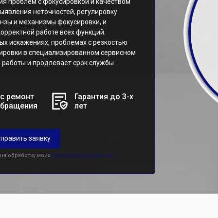
ия проблем с фокусировкой и качеством
ыявления неточностей, регулировку
инзы и механизмы фокусировки, и
орректной работе всех функций.
ых искажениях, проблемах с резкостью
тировки в специализированном сервисном
 работы и продлевает срок службы
с ремонт
Гарантия до 3-х
обращения
лет
править заявку
 на обработку моих
персональных данных.