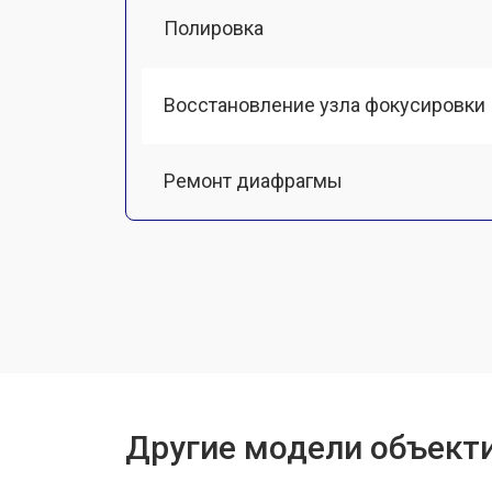
Полировка
Восстановление узла фокусировки
Ремонт диафрагмы
Восстановление после попадания в
Чистка от пыли
Замена байонета
Другие модели объект
Ремонт шлейфа оптического стаби