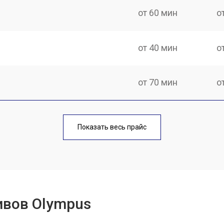
от 60 мин
о
от 40 мин
о
от 70 мин
о
лаги
от 50 мин
о
Показать весь прайс
от 70 мин
о
от 60 мин
о
ивов Olympus
лизатора
от 60 мин
о