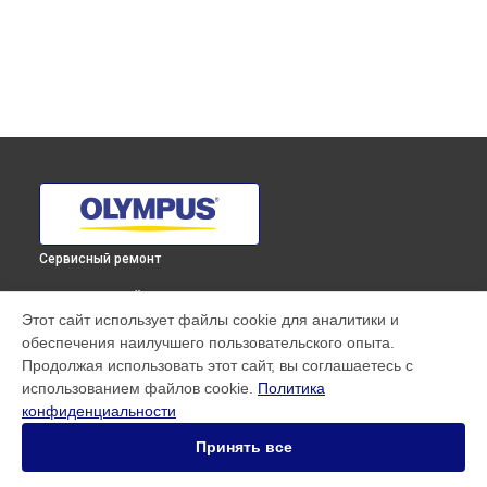
Сервисный ремонт
ВЫБЕРИ СВОЙ ГОРОД
Этот сайт использует файлы cookie для аналитики и
Диагностика объектива M.ZUIKO DIGITAL ED 300mm F4 IS
обеспечения наилучшего пользовательского опыта.
PRO Olympus в
Краснодаре
Продолжая использовать этот сайт, вы соглашаетесь с
Диагностика объектива M.ZUIKO DIGITAL ED 300mm F4 IS
использованием файлов cookie.
Политика
PRO Olympus в
Ростове-на-Дону
конфиденциальности
Диагностика объектива M.ZUIKO DIGITAL ED 300mm F4 IS
PRO Olympus в
Нижнем Новгороде
Принять все
Диагностика объектива M.ZUIKO DIGITAL ED 300mm F4 IS
PRO Olympus в
Новосибирске