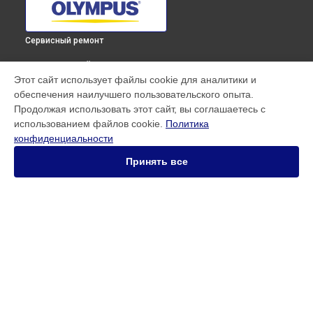
Сервисный ремонт
ВЫБЕРИ СВОЙ ГОРОД
Этот сайт использует файлы cookie для аналитики и
Ремонт кольца зуммирования объектива M.ZUIKO DIGITAL
обеспечения наилучшего пользовательского опыта.
ED 14-42mm F3.5-5.6 EZ Olympus в
Краснодаре
Продолжая использовать этот сайт, вы соглашаетесь с
Ремонт кольца зуммирования объектива M.ZUIKO DIGITAL
использованием файлов cookie.
Политика
ED 14-42mm F3.5-5.6 EZ Olympus в
Ростове-на-Дону
конфиденциальности
Ремонт кольца зуммирования объектива M.ZUIKO DIGITAL
ED 14-42mm F3.5-5.6 EZ Olympus в
Нижнем Новгороде
Принять все
Ремонт кольца зуммирования объектива M.ZUIKO DIGITAL
ED 14-42mm F3.5-5.6 EZ Olympus в
Новосибирске
Ремонт кольца зуммирования объектива M.ZUIKO DIGITAL
ED 14-42mm F3.5-5.6 EZ Olympus в
Челябинске
Ремонт кольца зуммирования объектива M.ZUIKO DIGITAL
УСТРОЙСТВА
ED 14-42mm F3.5-5.6 EZ Olympus в
Екатеринбурге
Ремонт кольца зуммирования объектива M.ZUIKO DIGITAL
Объектив
ED 14-42mm F3.5-5.6 EZ Olympus в
Казани
Фотоаппарат
Ремонт кольца зуммирования объектива M.ZUIKO DIGITAL
Фотовспышка
ED 14-42mm F3.5-5.6 EZ Olympus в
Уфе