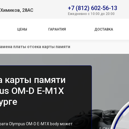
+7 (812) 602-56-13
. Химиков, 28АС
Ежедневно с 10:00 до 20:00
ЦЕНЫ
ГАРАНТИЯ
ДОСТАВКА
амена платы отсека карты памяти
а карты памяти
us OM-D E-M1X
урге
рата Olympus OM-D E-M1X body может