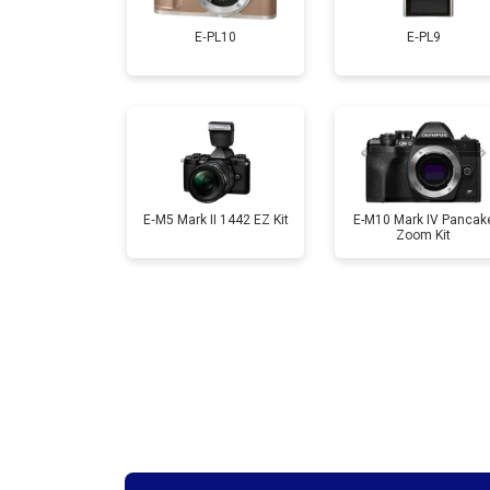
E‑PL10
E‑PL9
Ремонт материнской платы
Чистка матрицы
E‑M5 Mark II 1442 EZ Kit
E-M10 Mark IV Pancak
Zoom Kit