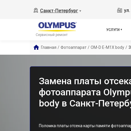
ул
Санкт-Петербург
▼
УСЛУГИ
Сервисный ремонт
Главная
/
Фотоаппарат
/
OM-D E-M1X body
/
З
Замена платы отсек
фотоаппарата Olymp
body в Санкт-Петерб
Поломка платы отсека карты памяти фотоаппа