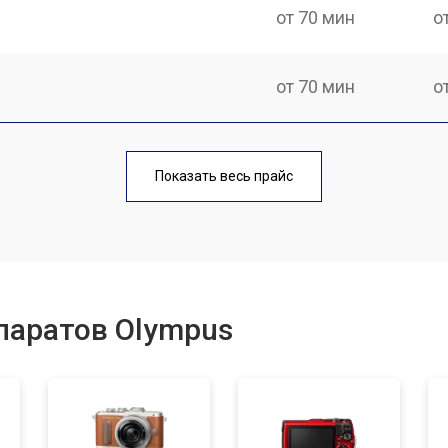
от 70 мин
о
от 70 мин
о
от 60 мин
о
Показать весь прайс
от 70 мин
о
от 60 мин
о
паратов Olympus
от 50 мин
о
от 120 мин
о