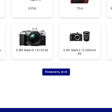
E-PL8
TG-6
от 60 мин
о
от 90 мин
о
e
E‑M5 Mark III 14-150 Kit
E‑M1 Mark II 12-200mm
Kit