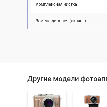
Комплексная чистка
Замена дисплея (экрана)
Замена микрофона
Замена кнопки включения
Замена байонета
Другие модели фотоап
Замена затвора
Замена CCD/CMOS матрицы