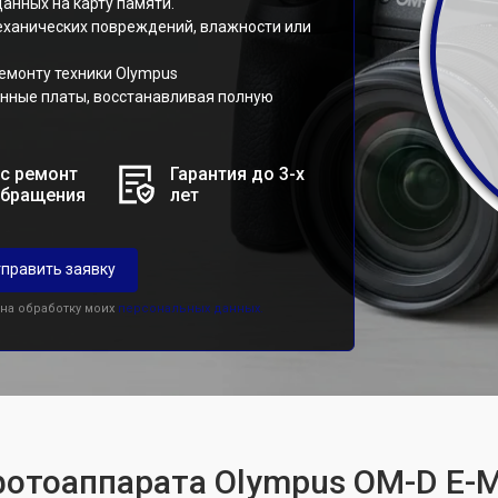
анных на карту памяти.
механических повреждений, влажности или
емонту техники Olympus
нные платы, восстанавливая полную
с ремонт
Гарантия до 3-х
обращения
лет
править заявку
 на обработку моих
персональных данных.
фотоаппарата Olympus OM-D E-