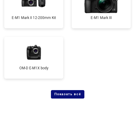
E‑M1 Mark II 12-200mm Kit
E‑M1 Mark III
OM-D E-M1X body