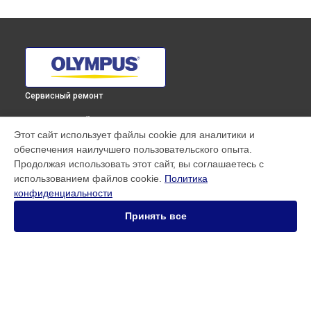
Сервисный ремонт
ВЫБЕРИ СВОЙ ГОРОД
Этот сайт использует файлы cookie для аналитики и
Замена кнопки включения фотоаппарата E-PL8 Olympus в
обеспечения наилучшего пользовательского опыта.
Краснодаре
Продолжая использовать этот сайт, вы соглашаетесь с
Замена кнопки включения фотоаппарата E-PL8 Olympus в
использованием файлов cookie.
Политика
Ростове-на-Дону
конфиденциальности
Замена кнопки включения фотоаппарата E-PL8 Olympus в
Нижнем Новгороде
Принять все
Замена кнопки включения фотоаппарата E-PL8 Olympus в
Новосибирске
Замена кнопки включения фотоаппарата E-PL8 Olympus в
Челябинске
Замена кнопки включения фотоаппарата E-PL8 Olympus в
УСТРОЙСТВА
Екатеринбурге