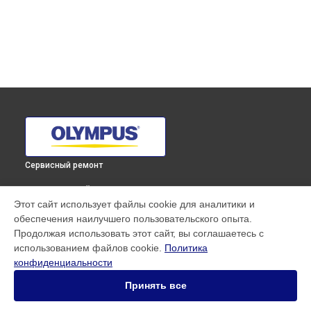
Сервисный ремонт
ВЫБЕРИ СВОЙ ГОРОД
Этот сайт использует файлы cookie для аналитики и
Замена байонета фотоаппарата E‑M5 Mark II 1442 EZ Kit
обеспечения наилучшего пользовательского опыта.
Olympus в
Краснодаре
Продолжая использовать этот сайт, вы соглашаетесь с
Замена байонета фотоаппарата E‑M5 Mark II 1442 EZ Kit
использованием файлов cookie.
Политика
Olympus в
Ростове-на-Дону
конфиденциальности
Замена байонета фотоаппарата E‑M5 Mark II 1442 EZ Kit
Olympus в
Нижнем Новгороде
Принять все
Замена байонета фотоаппарата E‑M5 Mark II 1442 EZ Kit
Olympus в
Новосибирске