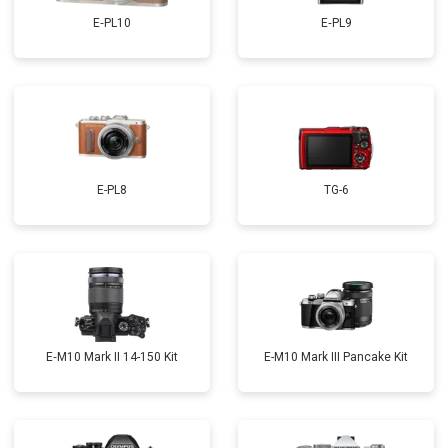
E‑PL10
E‑PL9
E-PL8
TG-6
E‑M10 Mark II 14-150 Kit
E-M10 Mark III Pancake Kit