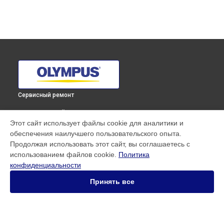
Сервисный ремонт
ВЫБЕРИ СВОЙ ГОРОД
Этот сайт использует файлы cookie для аналитики и
Замена байонета фотоаппарата E‑M1 Mark III Olympus в
обеспечения наилучшего пользовательского опыта.
Краснодаре
Продолжая использовать этот сайт, вы соглашаетесь с
Замена байонета фотоаппарата E‑M1 Mark III Olympus в
использованием файлов cookie.
Политика
Ростове-на-Дону
конфиденциальности
Замена байонета фотоаппарата E‑M1 Mark III Olympus в
Нижнем Новгороде
Принять все
Замена байонета фотоаппарата E‑M1 Mark III Olympus в
Новосибирске
Замена байонета фотоаппарата E‑M1 Mark III Olympus в
Челябинске