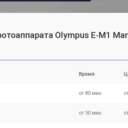
фотоаппарата Olympus E‑M1 Mark
Время
Ц
от 80 мин
о
от 50 мин
о