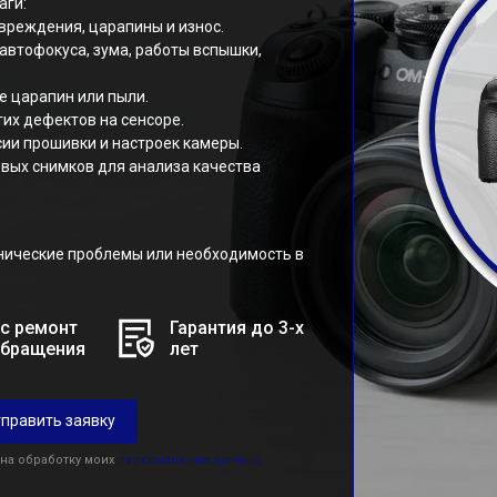
аги:
вреждения, царапины и износ.
автофокуса, зума, работы вспышки,
е царапин или пыли.
гих дефектов на сенсоре.
ии прошивки и настроек камеры.
овых снимков для анализа качества
нические проблемы или необходимость в
с ремонт
Гарантия до 3-х
обращения
лет
править заявку
 на обработку моих
персональных данных.