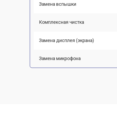
Замена вспышки
Комплексная чистка
Замена дисплея (экрана)
Замена микрофона
Замена кнопки включения
Замена байонета
Замена платы отсека карты памяти