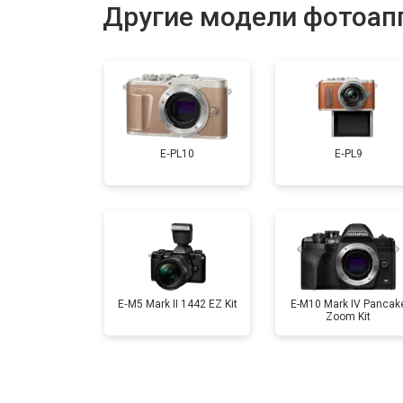
Другие модели фотоап
Замена затвора
Замена CCD/CMOS матрицы
E‑PL10
E‑PL9
Ремонт материнской платы
Чистка матрицы
E‑M5 Mark II 1442 EZ Kit
E-M10 Mark IV Pancak
Zoom Kit