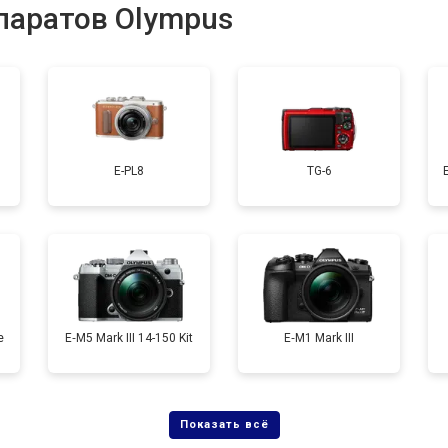
паратов Olympus
от 50 мин
о
от 120 мин
о
E-PL8
TG-6
от 60 мин
о
от 90 мин
о
e
E‑M5 Mark III 14-150 Kit
E‑M1 Mark III